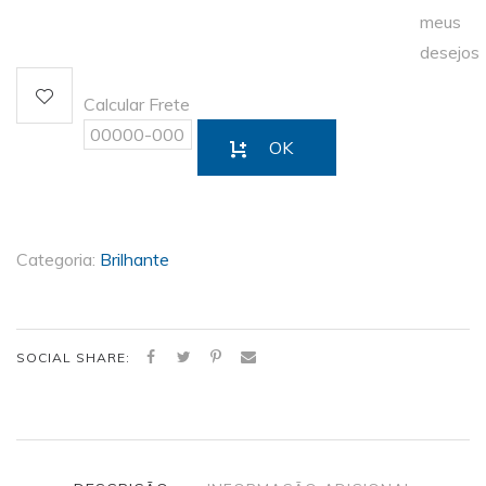
meus
desejos
Calcular Frete
OK
Categoria:
Brilhante
SOCIAL SHARE: