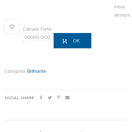
meus
desejos
Calcular Frete
OK
Categoria:
Brilhante
SOCIAL SHARE: