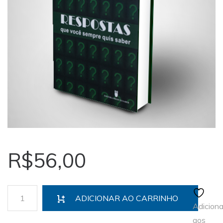
R$
56,00
ADICIONAR AO CARRINHO
Adiciona
aos