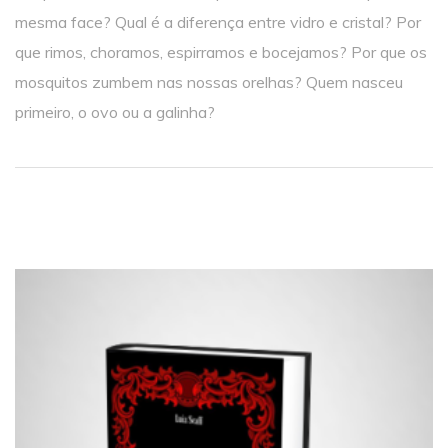
mesma face? Qual é a diferença entre vidro e cristal? Por
que rimos, choramos, espirramos e bocejamos? Por que os
mosquitos zumbem nas nossas orelhas? Quem nasceu
primeiro, o ovo ou a galinha?
RELATED PRODUCTS